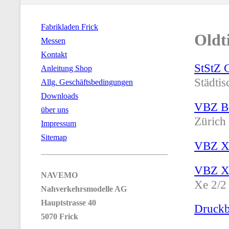
Fabrikladen Frick
Oldt
Messen
Kontakt
StStZ 
Anleitung Shop
Städti
Allg. Geschäftsbedingungen
Downloads
VBZ Be
über uns
Zürich
Impressum
Sitemap
VBZ X
_______________________________
VBZ X
NAVEMO
Xe 2/2
Nahverkehrsmodelle AG
Hauptstrasse 40
Druckb
5070 Frick