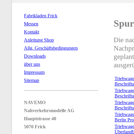
Fabrikladen Frick
Spur
Messen
Kontakt
Die nac
Anleitung Shop
Nachpr
Allg. Geschäftsbedingungen
geplant
Downloads
ausgerü
über uns
Impressum
Triebwage
Sitemap
Beschrift
_______________________________
Triebwage
Beschrift
Triebwage
NAVEMO
Beschrift
Nahverkehrsmodelle AG
Triebwage
Hauptstrasse 40
Berlin Pro
Triebwage
5070 Frick
Überland