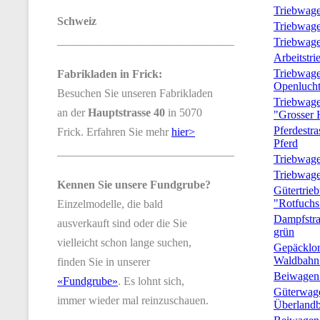
Triebwag
Schweiz
Triebwag
_______________________________
Triebwage
Arbeitstr
Triebwage
Fabrikladen in Frick:
Openluch
Besuchen Sie unseren Fabrikladen
Triebwag
an der
Hauptstrasse 40
in 5070
"Grosser 
Pferdestr
Frick. Erfahren Sie mehr
hier>
Pferd
_______________________________
Triebwag
Triebwage
Kennen Sie unsere Fundgrube?
Gütertrie
"Rotfuchs
Einzelmodelle, die bald
Dampfstra
ausverkauft sind oder die Sie
grün
vielleicht schon lange suchen,
Gepäcklor
Waldbahn
finden Sie in unserer
Beiwagen
«Fundgrube»
. Es lohnt sich,
Güterwage
immer wieder mal reinzuschauen.
Überlandb