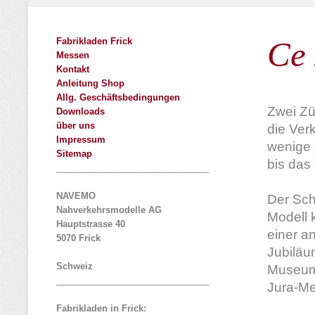
Ce 
Fabrikladen Frick
Messen
Kontakt
Anleitung Shop
Allg. Geschäftsbedingungen
Zwei Zü
Downloads
über uns
die Ver
Impressum
wenige 
Sitemap
bis das
_______________________________
NAVEMO
Der Sch
Nahverkehrsmodelle AG
Modell 
Hauptstrasse 40
einer a
5070 Frick
Jubiläu
Schweiz
Museums
_______________________________
Jura-Me
Fabrikladen in Frick: