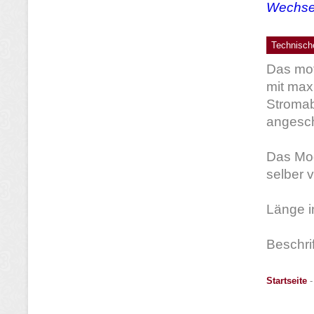
Wechsel
Technisch
Das mot
mit max
Stromab
angesc
Das Mod
selber
Länge i
Beschri
Startseite